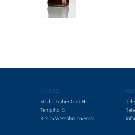
STUDIO
KO
Studio Traber GmbH
Tel
Templhof 5
Tel
82405 Wessobrunn/Forst
info