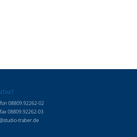
NTAKT
efon 08809.92262-02
efax 08809.92262-03
@studio-traber.de