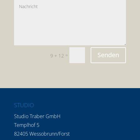
Senden
=
9 + 12
STUDIO
Studio Traber GmbH
Templhof 5
82405 Wessobrunn/Forst